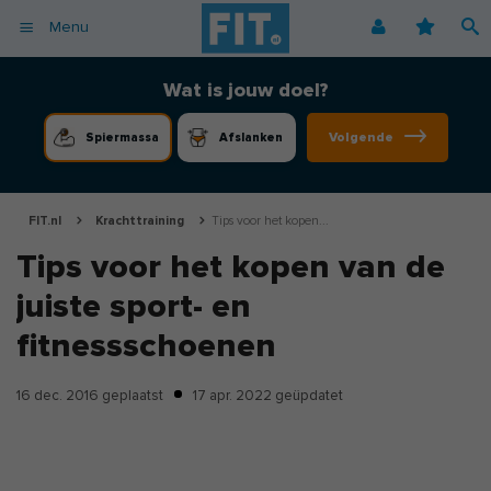
Menu
Afvallen
Fitnessoefeningen [video]
Podcast voor consumenten
Alle gezonde recepten
Over ons
Wat is jouw doel?
Cardio
Voedingsschema
Podcast voor professionals
Vegetarische recepten
Coaching
Volgende
Spiermassa
Afslanken
Herstel
Fitnessschema
Vegan recepten
Vacatures
Krachttraining
Begrippen
Koolhydraatarme recepten
Adverteren
Mindset
FIT.nl
Krachttraining
Tips voor het kopen...
Nieuwsbrief
Tips voor het kopen van de
Professionals
juiste sport- en
Spiermassa
Voeding
fitnessschoenen
Voedingssupplementen
16 dec. 2016
geplaatst
17 apr. 2022
geüpdatet