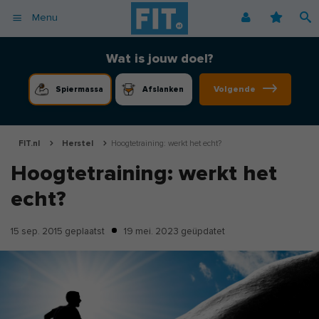
Menu
Afvallen
Fitnessoefeningen [video]
Podcast voor consumenten
Alle gezonde recepten
Over ons
Wat is jouw doel?
Cardio
Voedingsschema
Podcast voor professionals
Vegetarische recepten
Coaching
Volgende
Spiermassa
Afslanken
Herstel
Fitnessschema
Vegan recepten
Vacatures
Krachttraining
Begrippen
Koolhydraatarme recepten
Adverteren
Mindset
FIT.nl
Herstel
Hoogtetraining: werkt het echt?
Nieuwsbrief
Hoogtetraining: werkt het
Professionals
echt?
Spiermassa
Voeding
15 sep. 2015
geplaatst
19 mei. 2023
geüpdatet
Voedingssupplementen