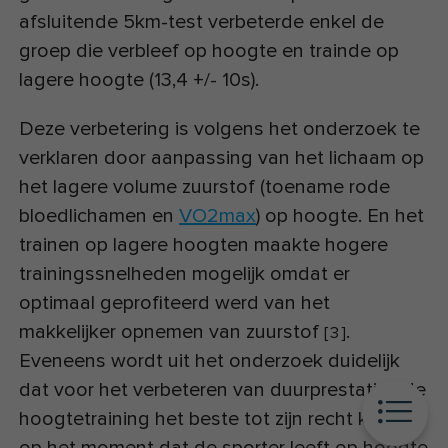
afsluitende 5km-test verbeterde enkel de
groep die verbleef op hoogte en trainde op
lagere hoogte (13,4 +/- 10s).
Deze verbetering is volgens het onderzoek te
verklaren door aanpassing van het lichaam op
het lagere volume zuurstof (toename rode
bloedlichamen en
VO2max
) op hoogte. En het
trainen op lagere hoogten maakte hogere
trainingssnelheden mogelijk omdat er
optimaal geprofiteerd werd van het
makkelijker opnemen van zuurstof
.
[
3
]
Eveneens wordt uit het onderzoek duidelijk
dat voor het verbeteren van duurprestaties de
hoogtetraining het beste tot zijn recht komt
op het moment dat de sporter leeft op hoogte