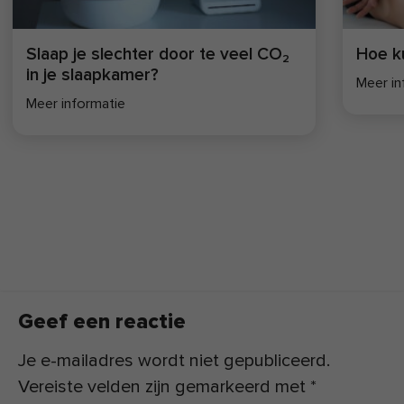
hypobaric hypoxia. J.appl physiol 101: 1386-1393, 2006.
Slaap je slechter door te veel CO₂
Hoe k
in je slaapkamer?
Meer in
Meer informatie
Geef een reactie
Je e-mailadres wordt niet gepubliceerd.
Vereiste velden zijn gemarkeerd met
*