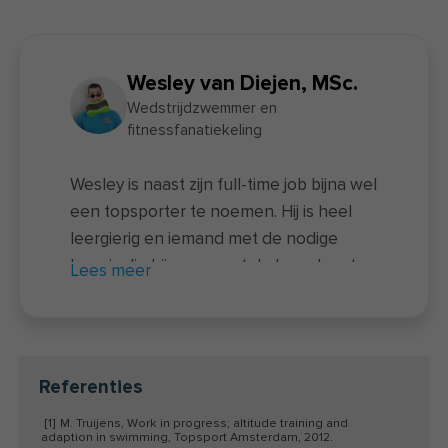
Wesley van Diejen, MSc.
Wedstrijdzwemmer en
fitnessfanatiekeling
Wesley is naast zijn full-time job bijna wel
een topsporter te noemen. Hij is heel
leergierig en iemand met de nodige
kennis die hij graag met de lezer komt
Lees meer
delen. In de avonduren traint hij in het
wedstrijdbad en 's ochtends zie je hem
zwoegen in de gym.
Referenties
[1]
M. Truijens, Work in progress; altitude training and
adaption in swimming, Topsport Amsterdam, 2012.