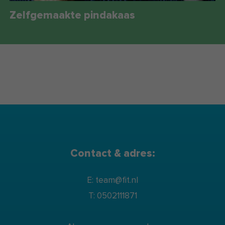
Zelf­ge­maak­te pin­da­kaas
Contact & adres:
E: team@fit.nl
T: 0502111871