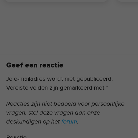
slotte is hij actief betrokken bij diverse
wetenschappelijke
onderzoeksprojecten, onder andere in
samenwerking met Maastricht University
en de Rijksuniversiteit Groningen,
gericht op de ontwikkeling van
evidencebased leefstijlinterventies.
Geef een reactie
Je e-mailadres wordt niet gepubliceerd.
Vereiste velden zijn gemarkeerd met
*
Reacties zijn niet bedoeld voor persoonlijke
vragen, stel deze vragen aan onze
deskundigen op het
forum
.
Reactie