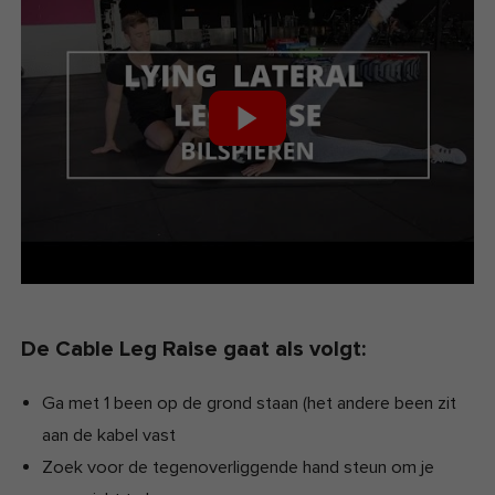
De Cable Leg Raise gaat als volgt:
Ga met 1 been op de grond staan (het andere been zit
aan de kabel vast
Zoek voor de tegenoverliggende hand steun om je