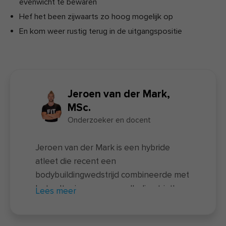
evenwicht te bewaren
Hef het been zijwaarts zo hoog mogelijk op
En kom weer rustig terug in de uitgangspositie
Jeroen van der Mark,
MSc.
Onderzoeker en docent
Jeroen van der Mark is een hybride
atleet die recent een
bodybuildingwedstrijd combineerde met
het voltooien van een volledige triatlon
Lees meer
– een unieke prestatie waarbij twee
uitersten samenkomen. Naast zijn