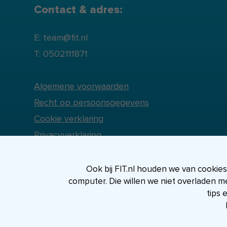
Contact & adres:
E: team@fit.nl
T: 0502111871
Algemene voorwaarden
Recht op persoonsgegevens
Cookie verklaring
Privacyverklaring
Ook bij FIT.nl houden we van cookies, 
computer. Die willen we niet overladen m
tips 