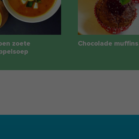
en zoete
Chocolade muffins
ppelsoep