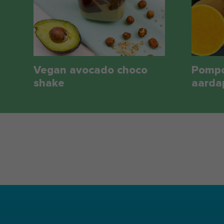
Vegan avocado choco
Pompo
shake
aarda