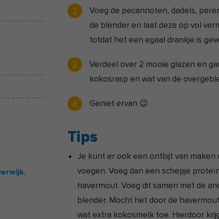
Voeg de pecannoten, dadels, pere
de blender en laat deze op vol ver
totdat het een egaal drankje is ge
Verdeel over 2 mooie glazen en ga
kokosrasp en wat van de overgebl
Geniet ervan 😉
Tips
Je kunt er ook een ontbijt van maken 
voegen. Voeg dan een schepje proteïn
erwijk,
havermout. Voeg dit samen met de and
blender. Mocht het door de havermout 
wat extra kokosmelk toe. Hierdoor krijg