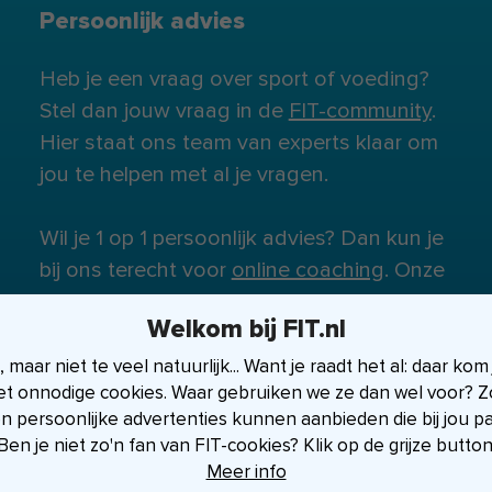
Persoonlijk advies
Heb je een vraag over sport of voeding?
Stel dan jouw vraag in de
FIT-community
.
Hier staat ons team van experts klaar om
jou te helpen met al je vragen.
Wil je 1 op 1 persoonlijk advies? Dan kun je
bij ons terecht voor
online coaching
. Onze
experts staan klaar om je te helpen.
Welkom bij FIT.nl
maar niet te veel natuurlijk... Want je raadt het al: daar kom
et onnodige cookies. Waar gebruiken we ze dan wel voor? Zo
en persoonlijke advertenties kunnen aanbieden die bij jou p
Ben je niet zo'n fan van FIT-cookies? Klik op de grijze button
Meer info