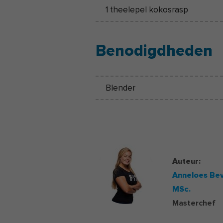
1 theelepel kokosrasp
Benodigdheden
Blender
Auteur:
Anneloes Bev
MSc.
Masterchef