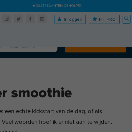
★ 32.737 KLANTEN GEHOLPEN
Inloggen
FIT PRO
Algehele fitheid
Volgende
Op gewicht blijven
er smoothie
: een echte kickstart van de dag, of als
Veel woorden hoef ik er niet aan te wijden,