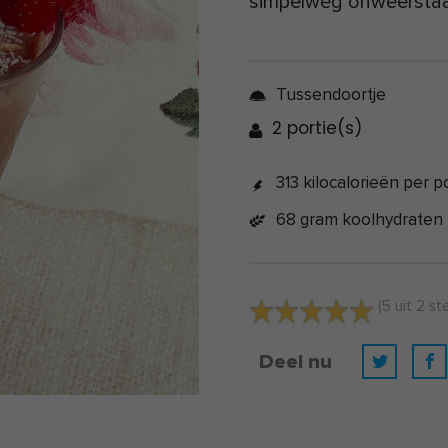
simpelweg onweerstaa
Tussendoortje
2 portie(s)
313 kilocalorieën per p
68 gram koolhydraten
(
5
uit
2
st
Deel nu