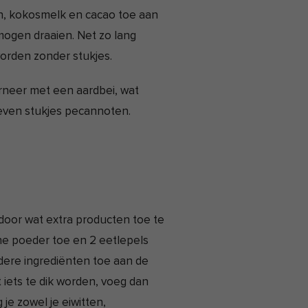
n, kokosmelk en cacao toe aan
mogen draaien. Net zo lang
worden zonder stukjes.
rneer met een aardbei, wat
even stukjes pecannoten.
door wat extra producten toe te
e poeder toe en 2 eetlepels
ere ingrediënten toe aan de
iets te dik worden, voeg dan
 je zowel je eiwitten,