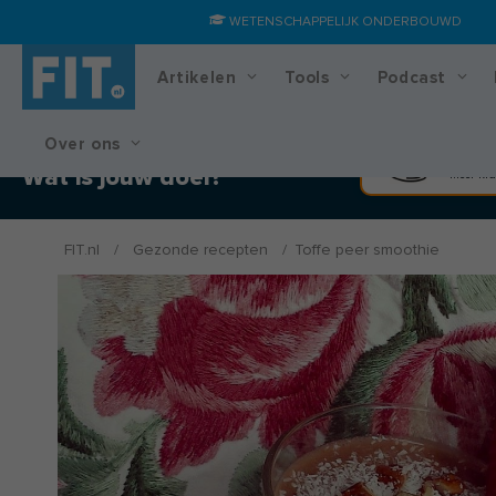
WETENSCHAPPELIJK ONDERBOUWD
Artikelen
Tools
Podcast
Over ons
Training & voedingsplan
Spier
Wat is jouw doel?
Meer kra
FIT.nl
/
Gezonde recepten
/
Toffe peer smoothie