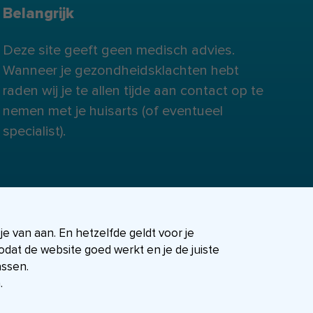
Belangrijk
Deze site geeft geen medisch advies.
Wanneer je gezondheidsklachten hebt
raden wij je te allen tijde aan contact op te
nemen met je huisarts (of eventueel
specialist).
 je van aan. En hetzelfde geldt voor je
dat de website goed werkt en je de juiste
assen.
.
FIT-shop
Over ons
Contact