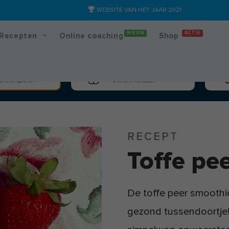
WEBSITE VAN HET JAAR 2021
NIEUW
ACTIE
Recepten
Online coaching
Shop
massa
Afslanken
cht en spieren
Gewicht verliezen
RECEPT
Toffe pe
De toffe peer smoothie
gezond tussendoortje! 