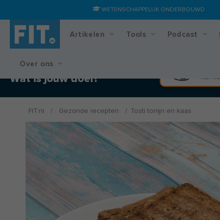
WETENSCHAPPELIJK ONDERBOUWD
Artikelen
Tools
Podcast
Over ons
Training & voedingsplan
Spier
Wat is jouw doel?
Meer kra
FIT.nl
/
Gezonde recepten
/
Tosti tonijn en kaas