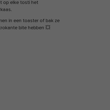
op elke tosti het
rkaas.
n in een toaster of bak ze
krokante bite hebben 💥