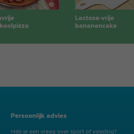
vrije
Lactose-vrije
koolpizza
bananencake
Persoonlijk advies
Heb je een vraag over sport of voeding?