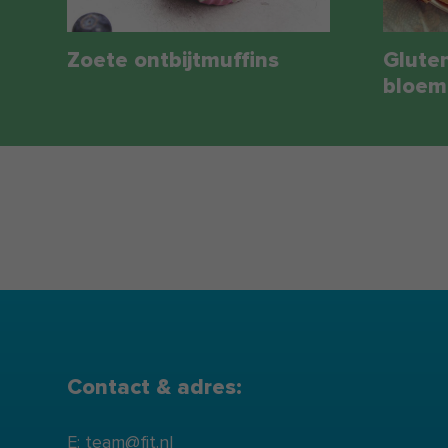
Zoete ontbijtmuffins
Gluten
bloem
Contact & adres:
E: team@fit.nl