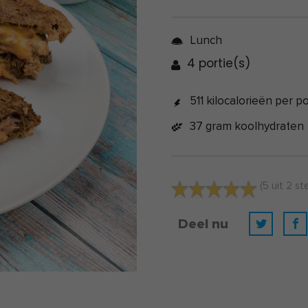
Lunch
4 portie(s)
511 kilocalorieën per po
37 gram koolhydraten
(
5
uit
2
st
Deel nu