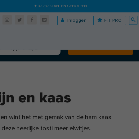
★ 32.737 KLANTEN GEHOLPEN
Inloggen
FIT PRO
Algehele fitheid
Volgende
Op gewicht blijven
ijn en kaas
jk en wint het met gemak van de ham kaas
deze heerlijke tosti meer eiwitjes.