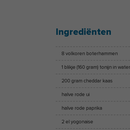
Ingrediënten
8 volkoren boterhammen
1 blikje (160 gram) tonijn in wate
200 gram cheddar kaas
halve rode ui
halve rode paprika
2 el yogonaise