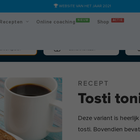
WEBSITE VAN HET JAAR 2021
NIEUW
ACTIE
Recepten
Online coaching
Shop
massa
Afslanken
cht en spieren
Gewicht verliezen
RECEPT
Tosti ton
Deze variant is heerli
tosti. Bovendien bevat 