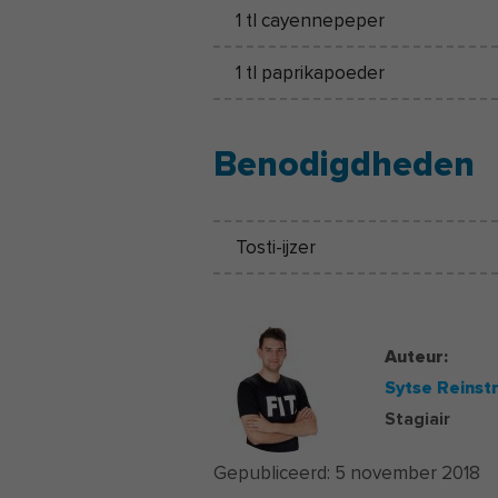
1 tl cayennepeper
1 tl paprikapoeder
Benodigdheden
Tosti-ijzer
Auteur:
Sytse Reinst
Stagiair
Gepubliceerd:
5 november 2018