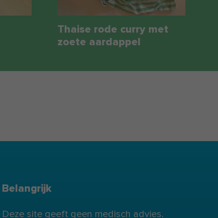
Thaise rode curry met
zoete aardappel
Belangrijk
Deze site geeft geen medisch advies.