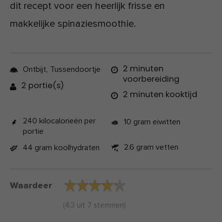
dit recept voor een heerlijk frisse en
makkelijke spinaziesmoothie.
2 minuten
Ontbijt, Tussendoortje
voorbereiding
2 portie(s)
2 minuten kooktijd
240 kilocalorieën per
10 gram eiwitten
portie
2.6 gram vetten
44 gram koolhydraten
Waardeer
(
4.3
uit
7
stemmen)