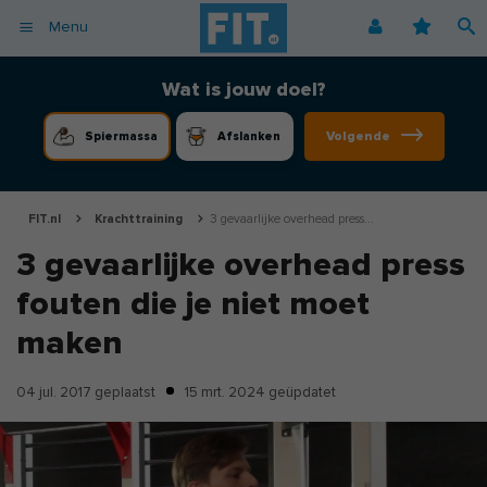
Menu
Afvallen
Fitnessoefeningen [video]
Podcast voor consumenten
Alle gezonde recepten
Over ons
Wat is jouw doel?
Cardio
Voedingsschema
Podcast voor professionals
Vegetarische recepten
Coaching
Volgende
Spiermassa
Afslanken
Herstel
Fitnessschema
Vegan recepten
Vacatures
Krachttraining
Begrippen
Koolhydraatarme recepten
Adverteren
Mindset
FIT.nl
Krachttraining
3 gevaarlijke overhead press...
Nieuwsbrief
3 gevaarlijke overhead press
Professionals
fouten die je niet moet
Spiermassa
Voeding
maken
Voedingssupplementen
04 jul. 2017
geplaatst
15 mrt. 2024
geüpdatet