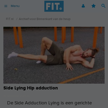
Menu
Afvallen
Fitnessoefeningen [video]
Podcast voor consumenten
Alle gezonde recepten
Over ons
FIT.nl
/
Archief voor Binnenkant van de heup
Cardio
Voedingsschema
Podcast voor professionals
Vegetarische recepten
Coaching
Herstel
Fitnessschema
Vegan recepten
Vacatures
Krachttraining
Begrippen
Koolhydraatarme recepten
Adverteren
Mindset
Nieuwsbrief
Professionals
Spiermassa
Voeding
Voedingssupplementen
Side Lying Hip adduction
16 december 2025
by
De Side Adduction Lying is een gerichte