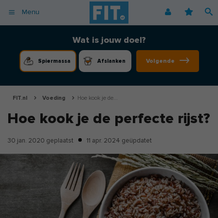
Menu
Afvallen
Fitnessoefeningen [video]
Podcast voor consumenten
Alle gezonde recepten
Over ons
Wat is jouw doel?
Cardio
Voedingsschema
Podcast voor professionals
Vegetarische recepten
Coaching
Volgende
Spiermassa
Afslanken
Herstel
Fitnessschema
Vegan recepten
Vacatures
Krachttraining
Begrippen
Koolhydraatarme recepten
Adverteren
Mindset
FIT.nl
Voeding
Hoe kook je de...
Nieuwsbrief
Hoe kook je de perfecte rijst?
Professionals
Spiermassa
30 jan. 2020
geplaatst
11 apr. 2024
geüpdatet
Voeding
Voedingssupplementen