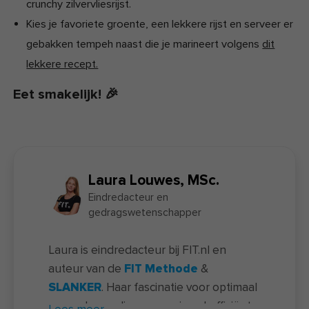
crunchy zilvervliesrijst.
Kies je favoriete groente, een lekkere rijst en serveer er
gebakken tempeh naast die je marineert volgens
dit
lekkere recept.
Eet smakelijk! 🎉
Laura Louwes, MSc.
Eindredacteur en
gedragswetenschapper
Laura is eindredacteur bij FIT.nl en
auteur van de
FIT Methode
&
SLANKER
. Haar fascinatie voor optimaal
gezonde voeding en maximaal efficiënt