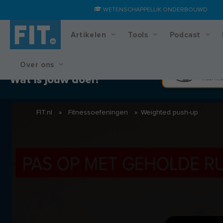
WETENSCHAPPELIJK ONDERBOUWD
Artikelen
Tools
Podcast
Over ons
Training & voedingsplan
Spier
Wat is jouw doel?
Meer kra
FIT.nl
»
Fitnessoefeningen
»
Weighted push-up