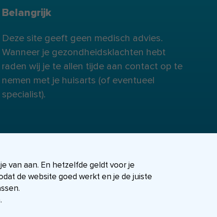
Belangrijk
Deze site geeft geen medisch advies.
Wanneer je gezondheidsklachten hebt
raden wij je te allen tijde aan contact op te
nemen met je huisarts (of eventueel
specialist).
 je van aan. En hetzelfde geldt voor je
dat de website goed werkt en je de juiste
assen.
.
FIT-shop
Over ons
Contact