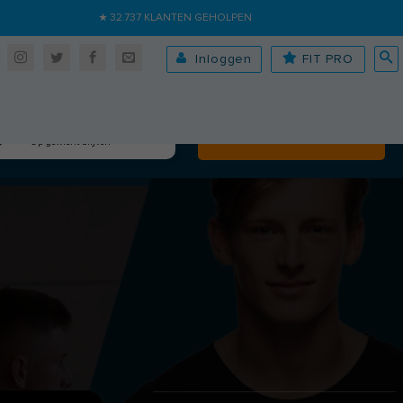
★ 32.737 KLANTEN GEHOLPEN
Inloggen
FIT PRO
Algehele fitheid
Volgende
Op gewicht blijven