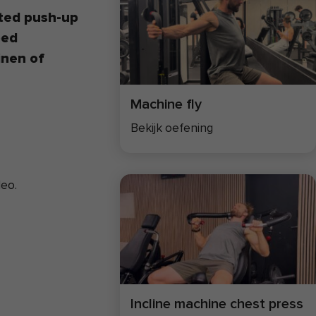
hted push-up
oed
inen of
Machine fly
Bekijk oefening
deo.
Incline machine chest press