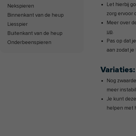
Let hierbij g
Nekspieren
zorg ervoor 
Binnenkant van de heup
Meer over de 
Liesspier
up
.
Buitenkant van de heup
Pas op dat j
Onderbeenspieren
aan zodat je 
Variaties:
Nog zwaarder
meer instabili
Je kunt deze
helpen met h