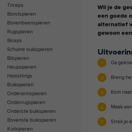
Triceps
Wil je de g
Borstspieren
een goede o
Bovenbeenspieren
alternatief 
Rugspieren
gewoon eens
Biceps
Schuine buikspieren
Uitvoerin
Bilspieren
Ga geknie
Heupspieren
Hamstrings
Breng het
Buikspieren
Kom naar 
Onderarmspieren
Onderrugspieren
Maak een
Onderste buikspieren
Bovenste buikspieren
Strek je 
Kuitspieren