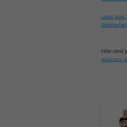
Lees ook z
Westerter
.
Hier vind 
podcast o