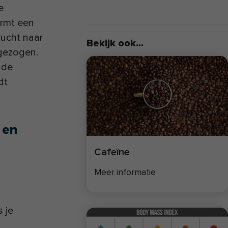
e
rmt een
lucht naar
Bekijk ook...
fgezogen.
 de
dt
 en
Cafeïne
Meer informatie
s je