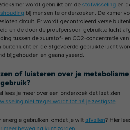
ratiekamer wordt gebruikt om de
stofwisseling
en d
ishouding
bij mensen te onderzoeken. De kamer vo
esloten circuit. Er wordt gecontroleerd verse buiten
leid en de door de proefpersoon gebruikte lucht a
ding tussen de zuurstof- en CO2-concentratie van
 buitenlucht en de afgevoerde gebruikte lucht wor
nd bijgehouden en geanalyseerd.
zen of luisteren over je metabolisme
egebruik?
ikel lees je meer over een onderzoek dat laat zien
fwisseling niet trager wordt tot ná je zestigste
.
r energie gebruiken, omdat je wilt
afvallen
? Hier lee
or meer beweging kunt zorgen
.