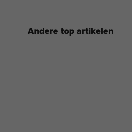
werking met Maastricht University en de Rijksuniversitei
ingen, gericht op de ontwikkeling van evidencebased
tijlinterventies.
Andere top artikelen