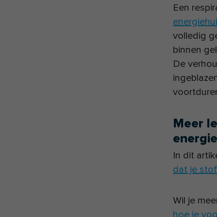
Een respi
energiehu
volledig g
binnen ge
De verhou
ingeblazen
voortdure
Meer le
energi
In dit art
dat je sto
Wil je mee
hoe je vo