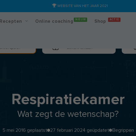
WEBSITE VAN HET JAAR 2021
NIEUW
ACTIE
Recepten
Online coaching
Shop
massa
Afslanken
cht en spieren
Gewicht verliezen
Respiratiekamer
Wat zegt de wetenschap?
5 mei 2016 geplaatst
27 februari 2024 geüpdatet
Begrippen