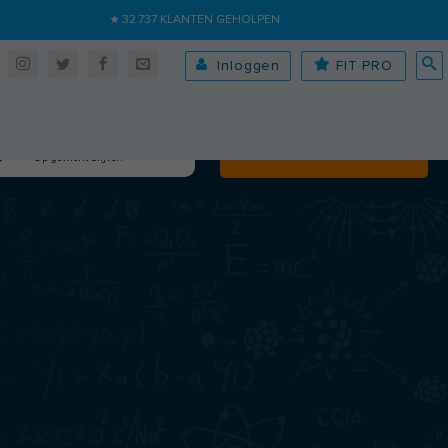
★ 32.737 KLANTEN GEHOLPEN
Inloggen
FIT PRO
Algehele fitheid
Volgende
Op gewicht blijven