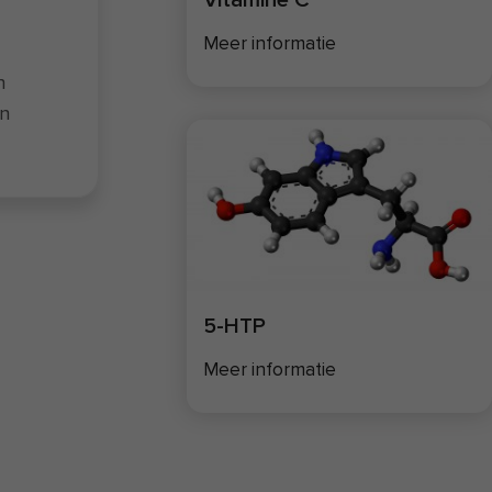
Meer informatie
n
en
 de
ij
sen
ijn
5-HTP
er
Meer informatie
IT
e in