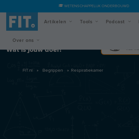
WETENSCHAPPELIJK ONDERBOUWD
Artikelen
Tools
Podcast
Over ons
Training & voedingsplan
Spier
Wat is jouw doel?
Meer kra
FIT.nl
»
Begrippen
»
Respiratiekamer