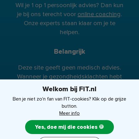
Wil je 1 op 1 persoonlijk advies? Dan kun
je bij ons terecht voor
online coaching
.
Onze experts staan klaar om je te
helpen.
Belangrijk
Deze site geeft geen medisch advies.
Wanneer je gezondheidsklachten hebt
raden wij je te allen tijde aan contact op
Welkom bij FIT.nl
te nemen met je huisarts (of eventueel
Ben je niet zo'n fan van FIT-cookies? Klik op de grijze
specialist).
button.
Meer info
Yes, doe mij die cookies 🍪
FIT-shop
Over ons
Contact