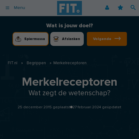
Menu
Afvallen
Fitnessoefeningen [video]
Podcast voor consumenten
Alle gezonde recepten
Over ons
Wat is jouw doel?
Cardio
Voedingsschema
Podcast voor professionals
Vegetarische recepten
Coaching
Volgende
Spiermassa
Afslanken
Herstel
Fitnessschema
Vegan recepten
Vacatures
Krachttraining
Begrippen
Koolhydraatarme recepten
Adverteren
Mindset
FIT.nl
»
Begrippen
»
Merkelreceptoren
Nieuwsbrief
Professionals
Merkelreceptoren
Spiermassa
Wat zegt de wetenschap?
Voeding
Voedingssupplementen
25 december 2015 geplaatst
27 februari 2024 geüpdatet