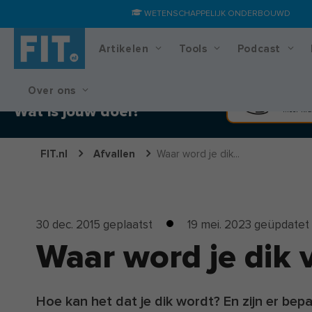
WETENSCHAPPELIJK ONDERBOUWD
Artikelen
Tools
Podcast
Over ons
Training & voedingsplan
Spier
Wat is jouw doel?
Meer kra
FIT.nl
Afvallen
Waar word je dik...
30 dec. 2015
geplaatst
19 mei. 2023
geüpdatet
Waar word je dik 
Hoe kan het dat je dik wordt? En zijn er bep