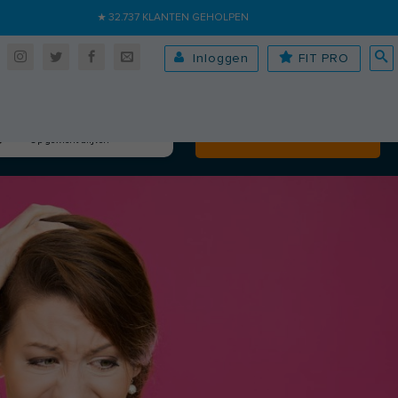
★ 32.737 KLANTEN GEHOLPEN
Inloggen
FIT PRO
Algehele fitheid
Volgende
Op gewicht blijven