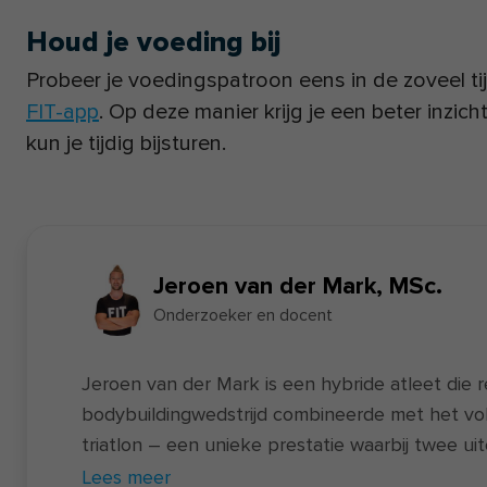
Houd je voeding bij
Probeer je voedingspatroon eens in de zoveel ti
FIT-app
. Op deze manier krijg je een beter inzic
kun je tijdig bijsturen.
Jeroen van der Mark, MSc.
Onderzoeker en docent
Jeroen van der Mark is een hybride atleet die 
bodybuildingwedstrijd combineerde met het vol
triatlon – een unieke prestatie waarbij twee u
Naast zijn sportieve prestaties is hij docent va
Lees meer