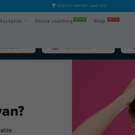
WEBSITE VAN HET JAAR 2021
NIEUW
ACTIE
Recepten
Online coaching
Shop
massa
Afslanken
cht en spieren
Gewicht verliezen
van?
aalde