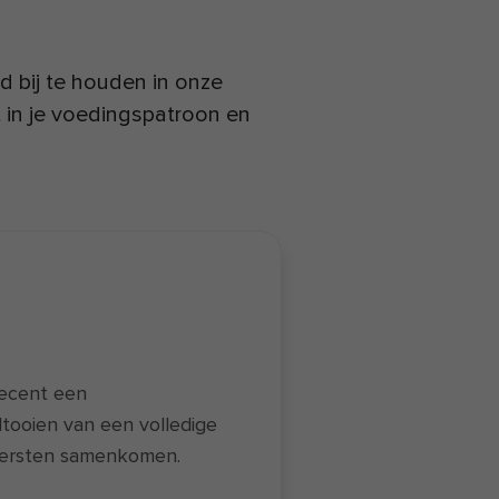
jd bij te houden in onze
ht in je voedingspatroon en
recent een
tooien van een volledige
itersten samenkomen.
n de nieuwe