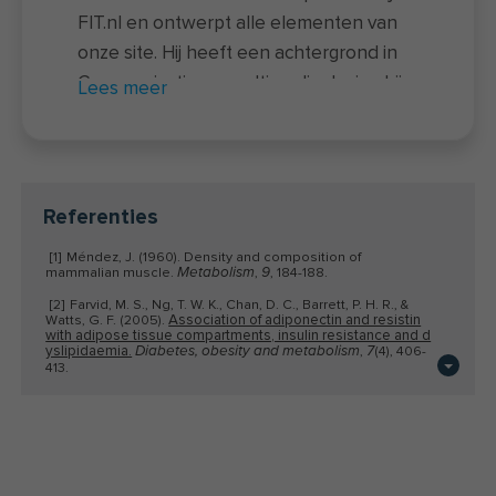
FIT.nl en ontwerpt alle elementen van
onze site. Hij heeft een achtergrond in
Communicatie en multimedia design bij
Lees meer
de Hanze Hogeschool in Groningen en
beschikt daarnaast over een Fitness-A
en B certificaat. In de afgelopen jaren
heeft hij meerdere boeken en websites
Referenties
ontworpen en is hij verantwoordelijk
[1]
Méndez, J. (1960). Density and composition of
voor veel gezonde recepten op de site.
mammalian muscle.
,
, 184-188.
Metabolism
9
[2]
Farvid, M. S., Ng, T. W. K., Chan, D. C., Barrett, P. H. R., &
Association of adiponectin and resistin
Watts, G. F. (2005).
with adipose tissue compartments, insulin resistance and d
yslipidaemia.
,
(4), 406-
Diabetes, obesity and metabolism
7
413.
[3]
Urbanchek, M. G., Picken, E. B., Kalliainen, L. K., & Kuzon
Specific force deficit in skeletal muscles of o
Jr, W. M. (2001).
ld rats is partially explained by the existence of denervated
muscle fibers.
The Journals of Gerontology Series A:
,
(5), B191-B197.
Biological Sciences and Medical Sciences
56
Dissecting the ener
[4]
McClave, S. A., & Snider, H. L. (2001).