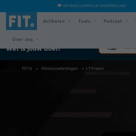
WETENSCHAPPELIJK ONDERBOUWD
Artikelen
Tools
Podcast
Over ons
Training & voedingsplan
Spier
Wat is jouw doel?
Meer kra
FIT.nl
»
Fitnessoefeningen
»
I-T-Y-raise