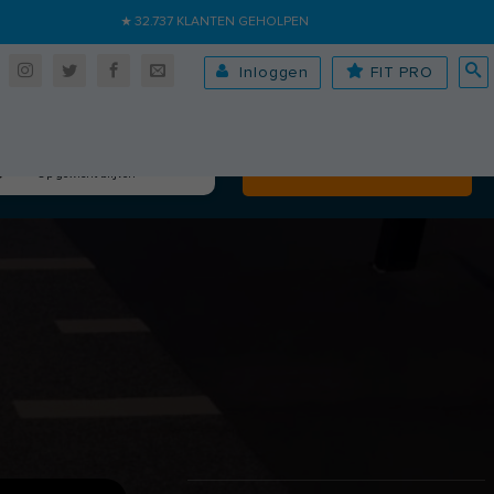
★ 32.737 KLANTEN GEHOLPEN
Inloggen
FIT PRO
Algehele fitheid
Volgende
Op gewicht blijven