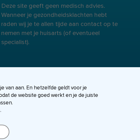
Deze site geeft geen medisch advies.
Wanneer je gezondheidsklachten hebt
raden wij je te allen tijde aan contact op te
nemen met je huisarts (of eventueel
specialist).
 je van aan. En hetzelfde geldt voor je
dat de website goed werkt en je de juiste
assen.
.
FIT-shop
Over ons
Contact