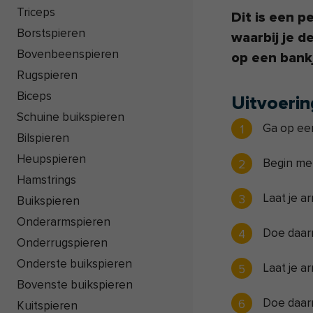
Triceps
Dit is een p
Borstspieren
waarbij je d
Bovenbeenspieren
op een bankj
Rugspieren
Biceps
Uitvoerin
Schuine buikspieren
Ga op een
Bilspieren
Heupspieren
Begin met
Hamstrings
Laat je a
Buikspieren
Onderarmspieren
Doe daar
Onderrugspieren
Onderste buikspieren
Laat je a
Bovenste buikspieren
Doe daar
Kuitspieren