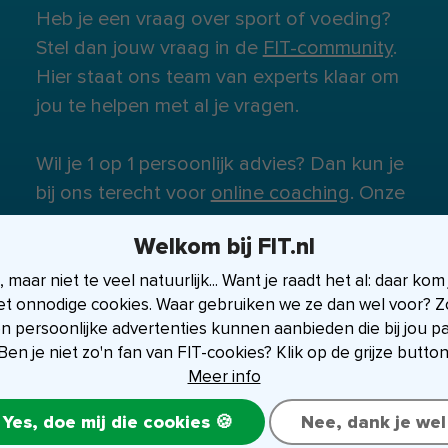
Heb je een vraag over sport of voeding?
Stel dan jouw vraag in de
FIT-community
.
Hier staat ons team van experts klaar om
jou te helpen met al je vragen.
Wil je 1 op 1 persoonlijk advies? Dan kun je
bij ons terecht voor
online coaching
. Onze
experts staan klaar om je te helpen.
Welkom bij FIT.nl
maar niet te veel natuurlijk... Want je raadt het al: daar kom
et onnodige cookies. Waar gebruiken we ze dan wel voor? Zo
en persoonlijke advertenties kunnen aanbieden die bij jou p
Ben je niet zo'n fan van FIT-cookies? Klik op de grijze button
Meer info
Yes, doe mij die cookies 🍪
Nee, dank je wel