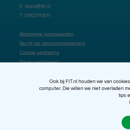
E: team@fit.nl
T: 0502111871
Algemene voorwaarden
Recht op persoonsgegevens
Cookie verklaring
Privacyverklaring
Ook bij FIT.nl houden we van cookies, 
computer. Die willen we niet overladen m
tips 