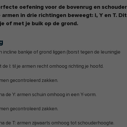
erfecte oefening voor de bovenrug en schouders
e armen in drie richtingen beweegt: I, Y en T. Di
e of met je buik op de grond.
g
 incline bankje of grond liggen (borst tegen de leuning)e
 de I: til je armen recht omhoog richting je hoofd.
rmen gecontroleerd zakken.
na de Y: armen schuin omhoog in een Y-vorm.
rmen gecontroleerd zakken.
na de T: armen zijwaarts omhoog tot schouderhoogte.