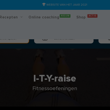
WEBSITE VAN HET JAAR 2021
NIEUW
ACTIE
Recepten
Online coaching
Shop
massa
Afslanken
cht en spieren
Gewicht verliezen
I-T-Y-raise
Fitnessoefeningen