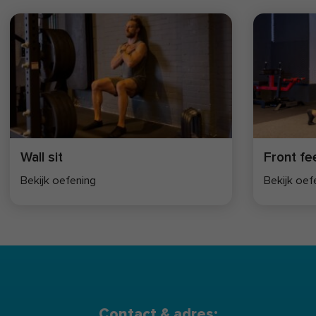
Wall sit
Front fe
Bekijk oefening
Bekijk oef
Contact & adres: