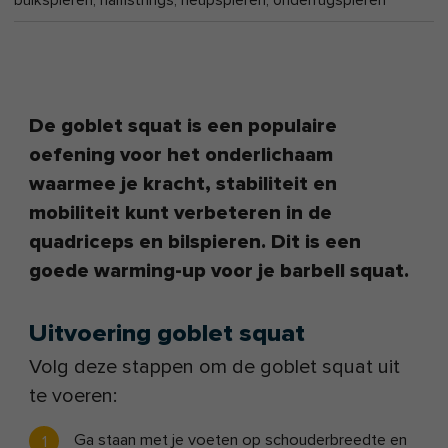
buikspieren
,
hamstrings
,
heupspieren
,
onderrugspieren
De goblet squat is een populaire
oefening voor het onderlichaam
waarmee je kracht, stabiliteit en
mobiliteit kunt verbeteren in de
quadriceps en bilspieren. Dit is een
goede warming-up voor je barbell squat.
Uitvoering goblet squat
Volg deze stappen om de goblet squat uit
te voeren:
Ga staan met je voeten op schouderbreedte en