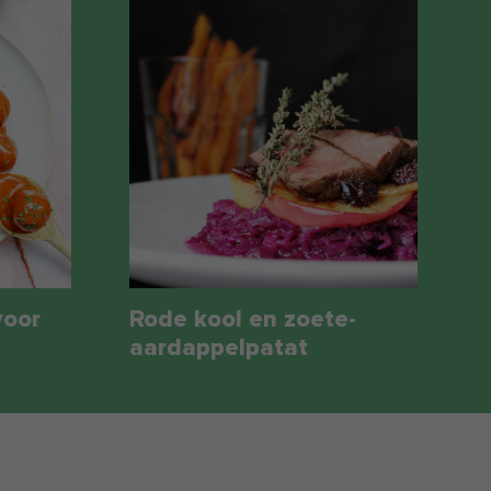
voor
Rode kool en zoete-
aardappelpatat