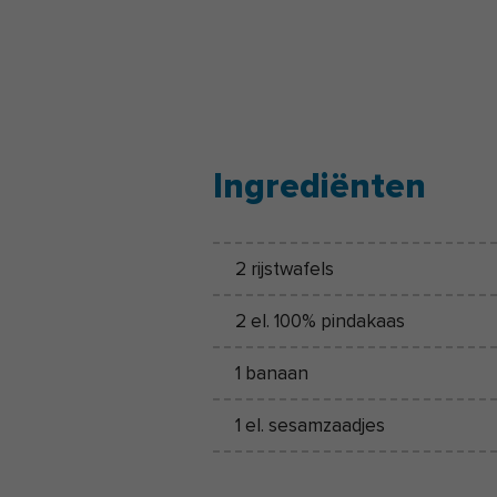
Ingrediënten
2 rijstwafels
2 el. 100% pindakaas
1 banaan
1 el. sesamzaadjes