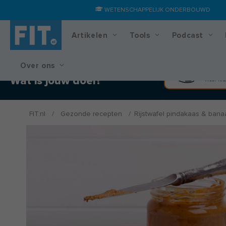
WETENSCHAPPELIJK ONDERBOUWD
Artikelen
Tools
Podcast
Over ons
Training & voedingsplan
Spier
Wat is jouw doel?
Meer kra
FIT.nl
/
Gezonde recepten
/
Rijstwafel pindakaas & bana