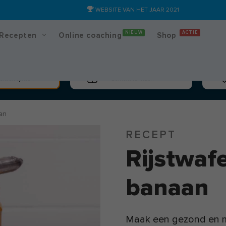
WEBSITE VAN HET JAAR 2021
NIEUW
ACTIE
Recepten
Online coaching
Shop
massa
Afslanken
cht en spieren
Gewicht verliezen
an
RECEPT
Rijstwaf
banaan
Maak een gezond en ma