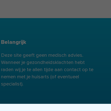
Belangrijk
Deze site geeft geen medisch advies.
Wanneer je gezondheidsklachten hebt
raden wij je te allen tijde aan contact op te
nemen met je huisarts (of eventueel
specialist).