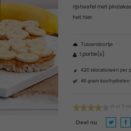
rijstwafel met pindak
het hier.
Tussendoortje
1 portie(s)
420 kilocalorieën per p
46 gram koolhydraten
(
4
uit
5
st
Deel nu