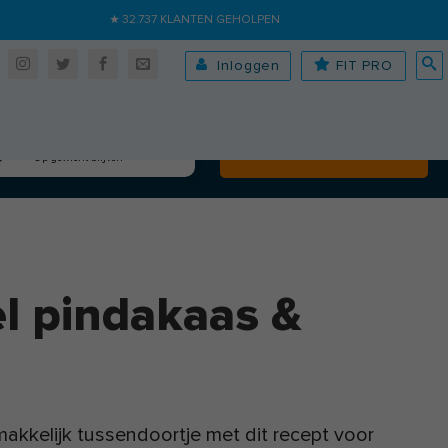
★ 32.737 KLANTEN GEHOLPEN
Inloggen
FIT PRO
Algehele fitheid
Volgende
Op gewicht blijven
el pindakaas &
kkelijk tussendoortje met dit recept voor