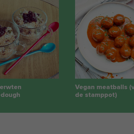
rerwten
Vegan meatballs (
edough
de stamppot)