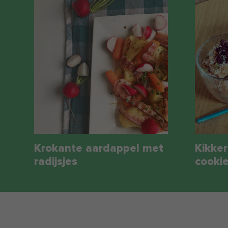
Krokante aardappel met
Kikke
radijsjes
cooki