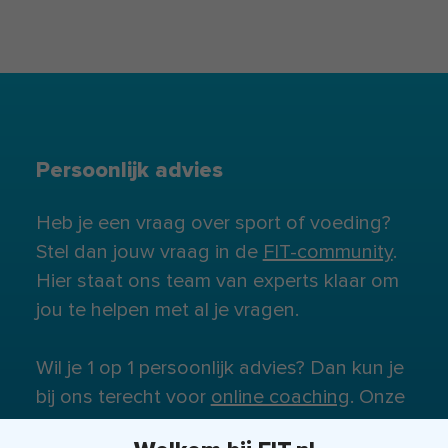
Persoonlijk advies
Heb je een vraag over sport of voeding?
Stel dan jouw vraag in de
FIT-community
.
Hier staat ons team van experts klaar om
jou te helpen met al je vragen.
Wil je 1 op 1 persoonlijk advies? Dan kun je
bij ons terecht voor
online coaching
. Onze
experts staan klaar om je te helpen.