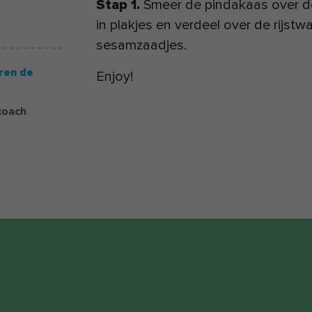
Stap 1.
Smeer de pindakaas over de 
in plakjes en verdeel over de rijstw
sesamzaadjes.
ren de
Enjoy!
coach