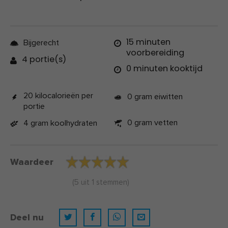
15 minuten
Bijgerecht
voorbereiding
4 portie(s)
0 minuten kooktijd
20 kilocalorieën per
0 gram eiwitten
portie
0 gram vetten
4 gram koolhydraten
Waardeer
(
5
uit
1
stemmen)
Deel nu