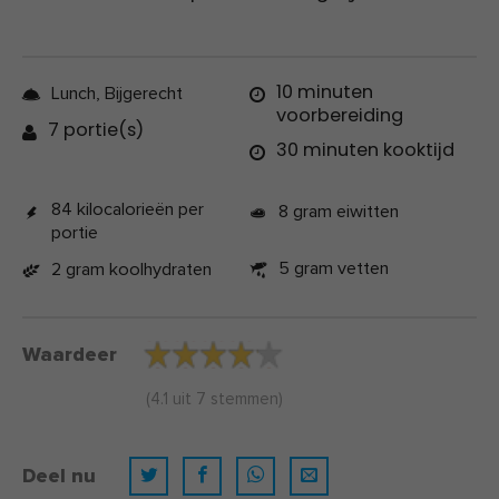
10 minuten
Lunch, Bijgerecht
voorbereiding
7 portie(s)
30 minuten kooktijd
84 kilocalorieën per
8 gram eiwitten
portie
5 gram vetten
2 gram koolhydraten
Waardeer
(
4.1
uit
7
stemmen)
Deel nu