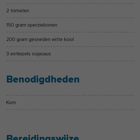
2 tomaten
150 gram sperziebonen
200 gram gesneden witte kool
3 eetlepels sojasaus
Benodigdheden
Kom
Bereidingswijze