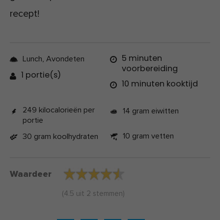
recept!
5 minuten
Lunch, Avondeten
voorbereiding
1 portie(s)
10 minuten kooktijd
249 kilocalorieën per
14 gram eiwitten
portie
10 gram vetten
30 gram koolhydraten
Waardeer
(
4.5
uit
2
stemmen)