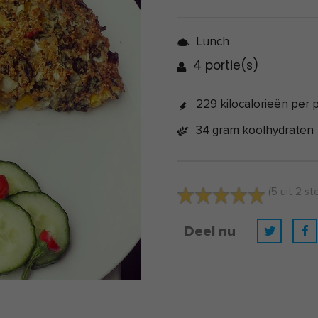
Lunch
4 portie(s)
229 kilocalorieën per p
34 gram koolhydraten
(
5
uit
2
st
Deel nu