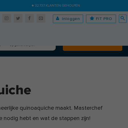
★ 32.737 KLANTEN GEHOLPEN
Inloggen
FIT PRO
Algehele fitheid
Volgende
Op gewicht blijven
uiche
 heerlijke quinoaquiche maakt. Masterchef
je nodig hebt en wat de stappen zijn!