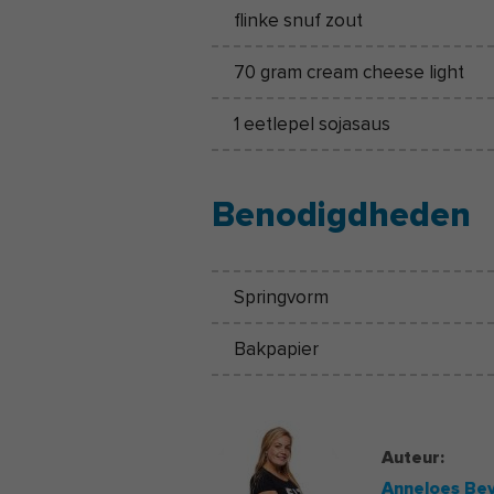
flinke snuf zout
70 gram cream cheese light
1 eetlepel sojasaus
Benodigdheden
Springvorm
Bakpapier
Auteur:
Anneloes Bev