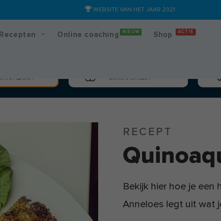
WEBSITE VAN HET JAAR 2021
NIEUW
ACTIE
Recepten
Online coaching
Shop
massa
Afslanken
cht en spieren
Gewicht verliezen
RECEPT
Quinoaq
Bekijk hier hoe je een
Anneloes legt uit wat 