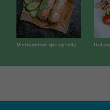
Vietnamese spring rolls
Itali