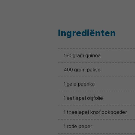
Ingrediënten
150 gram quinoa
400 gram paksoi
1 gele paprika
1 eetlepel olijfolie
1 theelepel knoflookpoeder
1 rode peper