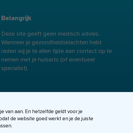
Belangrijk
Deze site geeft geen medisch advies.
Wanneer je gezondheidsklachten hebt
raden wij je te allen tijde aan contact op te
nemen met je huisarts (of eventueel
specialist).
 je van aan. En hetzelfde geldt voor je
dat de website goed werkt en je de juiste
assen.
.