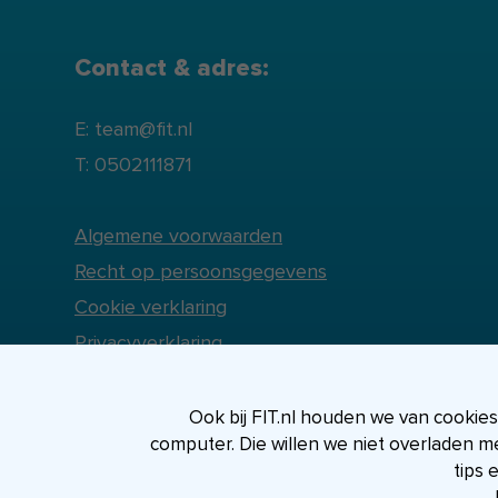
Contact & adres:
E: team@fit.nl
T: 0502111871
Algemene voorwaarden
Recht op persoonsgegevens
Cookie verklaring
Privacyverklaring
Ook bij FIT.nl houden we van cookies, 
computer. Die willen we niet overladen m
tips 