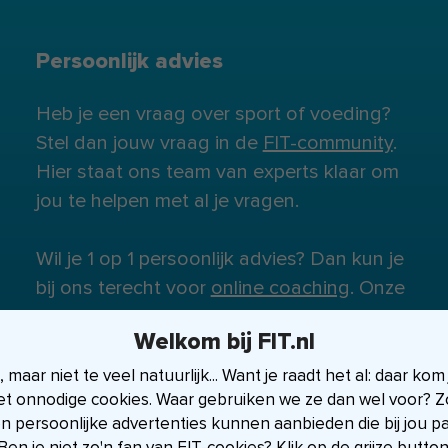
Persoonlijk advies
Heb je een vraag over sport of voeding?
Stel dan jouw vraag in de
FIT-community
.
Hier staat ons team van experts klaar om
jou te helpen met al je vragen.
Wil je 1 op 1 persoonlijk advies? Dan kun je
bij ons terecht voor
online coaching
. Onze
experts staan klaar om je te helpen.
Welkom bij FIT.nl
maar niet te veel natuurlijk... Want je raadt het al: daar kom
et onnodige cookies. Waar gebruiken we ze dan wel voor? Zo
en persoonlijke advertenties kunnen aanbieden die bij jou p
Ben je niet zo'n fan van FIT-cookies? Klik op de grijze button