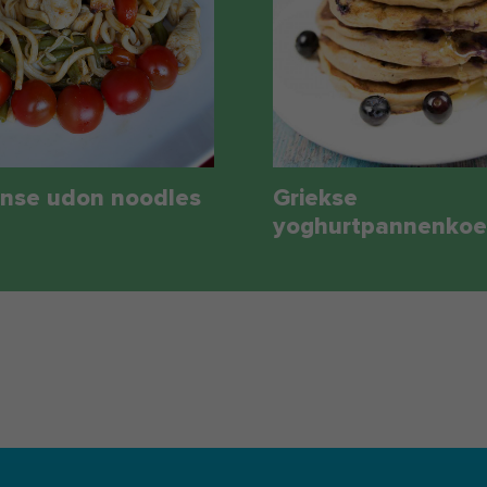
aanse udon noodles
Griekse
yoghurtpannenkoe