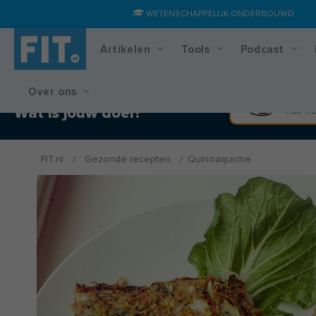
WETENSCHAPPELIJK ONDERBOUWD
Artikelen
Tools
Podcast
Over ons
Training & voedingsplan
Spier
Wat is jouw doel?
Meer kra
FIT.nl
/
Gezonde recepten
/
Quinoaquiche