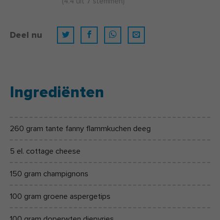
(
4.4
uit
7
stemmen)
Deel nu
Ingrediënten
260 gram tante fanny flammkuchen deeg
5 el. cottage cheese
150 gram champignons
100 gram groene aspergetips
100 gram doperwten diepvries