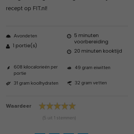
recept op FIT.nl!
5 minuten
Avondeten
voorbereiding
1 portie(s)
20 minuten kooktijd
608 kilocalorieën per
49 gram eiwitten
portie
32 gram vetten
31 gram koolhydraten
Waardeer
(
5
uit
1
stemmen)