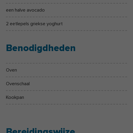
een halve avocado
2 eetlepels griekse yoghurt
Benodigdheden
Oven
Ovenschaal
Kookpan
Bereidingswijze