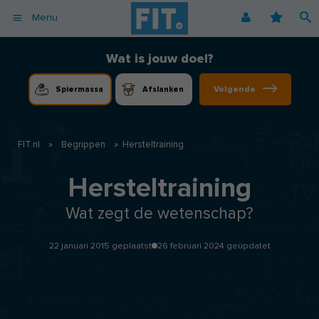
Menu
Afvallen
Fitnessoefeningen [video]
Podcast voor consumenten
Alle gezonde recepten
Over ons
Wat is jouw doel?
Cardio
Voedingsschema
Podcast voor professionals
Vegetarische recepten
Coaching
Volgende
Spiermassa
Afslanken
Herstel
Fitnessschema
Vegan recepten
Vacatures
Krachttraining
Begrippen
Koolhydraatarme recepten
Adverteren
Mindset
FIT.nl
»
Begrippen
»
Hersteltraining
Nieuwsbrief
Professionals
Hersteltraining
Spiermassa
Wat zegt de wetenschap?
Voeding
Voedingssupplementen
22 januari 2015 geplaatst
26 februari 2024 geüpdatet