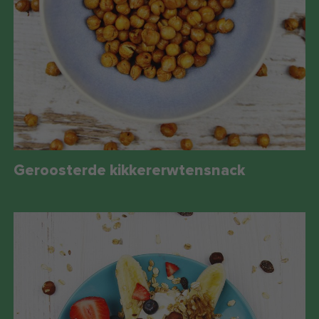
Geroosterde kikkererwtensnack