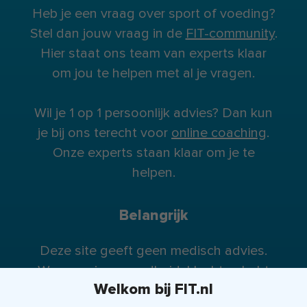
Heb je een vraag over sport of voeding?
Stel dan jouw vraag in de
FIT-community
.
Hier staat ons team van experts klaar
om jou te helpen met al je vragen.
Wil je 1 op 1 persoonlijk advies? Dan kun
je bij ons terecht voor
online coaching
.
Onze experts staan klaar om je te
helpen.
Belangrijk
Deze site geeft geen medisch advies.
Wanneer je gezondheidsklachten hebt
Welkom bij FIT.nl
raden wij je te allen tijde aan contact op