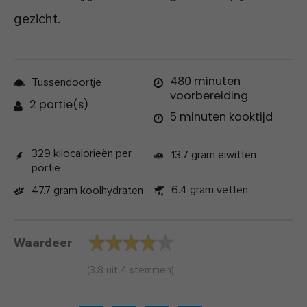
gezicht.
480 minuten
Tussendoortje
voorbereiding
2 portie(s)
5 minuten kooktijd
329 kilocalorieën per
13.7 gram eiwitten
portie
6.4 gram vetten
47.7 gram koolhydraten
Waardeer
(
3.8
uit
4
stemmen)