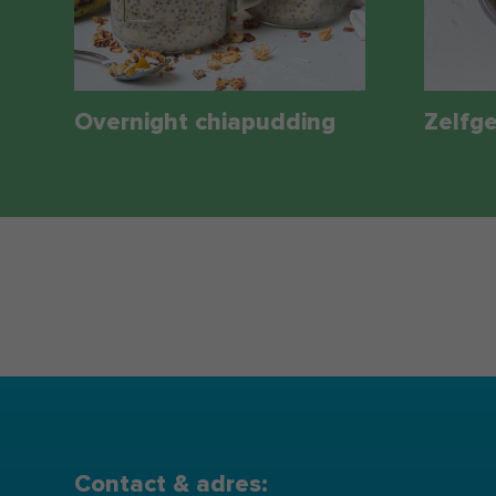
Overnight chiapudding
Zelfg
Contact & adres: