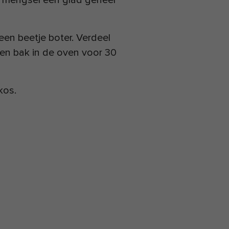
et mengsel een glad geheel
en beetje boter. Verdeel
en bak in de oven voor 30
kos.