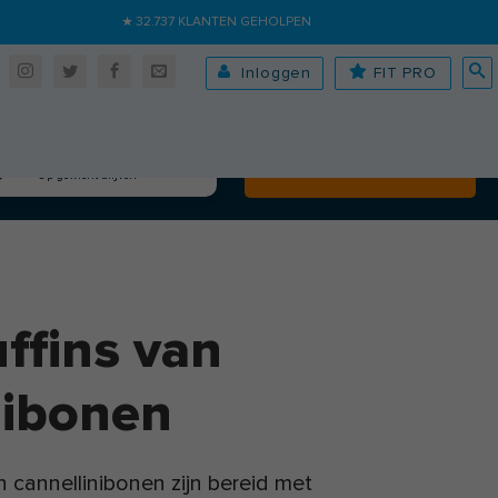
★ 32.737 KLANTEN GEHOLPEN
Inloggen
FIT PRO
Algehele fitheid
Volgende
Op gewicht blijven
ffins van
nibonen
 cannellinibonen zijn bereid met