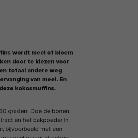
ffins wordt meel of bloem
aken door te kiezen voor
een totaal andere weg
vervanging van meel. En
j deze kokosmuffins.
80 graden. Doe de bonen,
xtract en het bakpoeder in
r, bijvoorbeeld met een