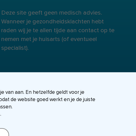
Deze site geeft geen medisch advies.
Wanneer je gezondheidsklachten hebt
raden wij je te allen tijde aan contact op te
nemen met je huisarts (of eventueel
specialist).
 je van aan. En hetzelfde geldt voor je
dat de website goed werkt en je de juiste
assen.
.
FIT-shop
Over ons
Contact