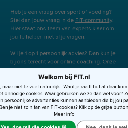
Heb je een vraag over sport of voeding?
Stel dan jouw vraag in de
FIT-community
.
Hier staat ons team van experts klaar om
jou te helpen met al je vragen.
Wil je 1 op 1 persoonlijk advies? Dan kun je
bij ons terecht voor
online coaching
. Onze
experts staan klaar om je te helpen.
Welkom bij FIT.nl
maar niet te veel natuurlijk... Want je raadt het al: daar kom
et onnodige cookies. Waar gebruiken we ze dan wel voor? Zo
en persoonlijke advertenties kunnen aanbieden die bij jou p
Ben je niet zo'n fan van FIT-cookies? Klik op de grijze button
Meer info
Yes, doe mij die cookies 🍪
Nee, dank je wel