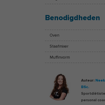
Benodigdheden
Oven
Staafmixer
Muffinvorm
Auteur:
Neek
BSc.
Sportdiëtist
personal coa