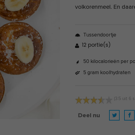
volkorenmeel. En daaro
Tussendoortje
12 portie(s)
50 kilocalorieën per po
5 gram koolhydraten
(
3.5
uit
6
s
Deel nu