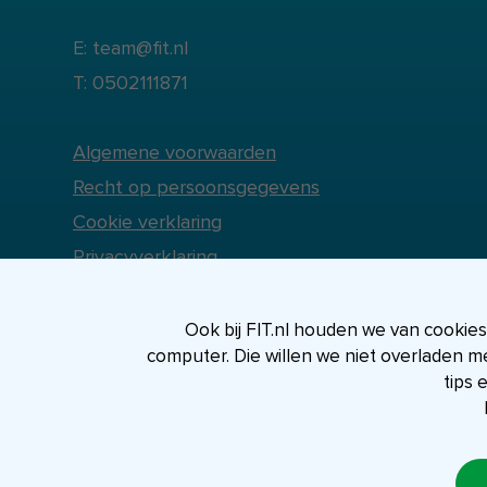
E: team@fit.nl
T: 0502111871
Algemene voorwaarden
Recht op persoonsgegevens
Cookie verklaring
Privacyverklaring
Ook bij FIT.nl houden we van cookies, 
computer. Die willen we niet overladen m
tips 