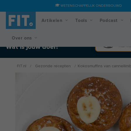
WETENSCHAPPELIJK ONDERBOUWD
Artikelen
Tools
Podcast
Over ons
Training & voedingsplan
Spier
Wat is jouw doel?
Meer kra
FIT.nl
/
Gezonde recepten
/
Kokosmuffins van cannellin