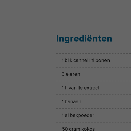
Ingrediënten
1 blik cannellini bonen
3 eieren
1 tl vanille extract
1 banaan
1 el bakpoeder
50 gram kokos