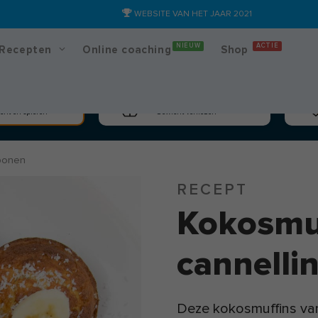
WEBSITE VAN HET JAAR 2021
NIEUW
ACTIE
Recepten
Online coaching
Shop
massa
Afslanken
cht en spieren
Gewicht verliezen
ibonen
RECEPT
Kokosmu
cannelli
Deze kokosmuffins van