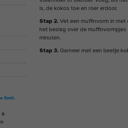
staafmixer of blender. Voeg, als h
is, de kokos toe en roer erdoor.
Stap 2.
Vet een muffinvorm in met e
het beslag over de muffinvormpjes 
minuten.
Stap 3.
Garneer met een beetje ko
e Smit,
e &
ch