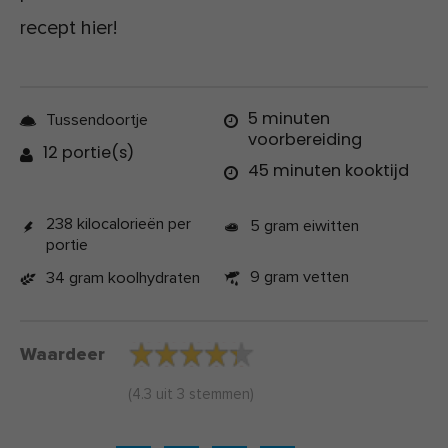
recept hier!
5 minuten
Tussendoortje
voorbereiding
12 portie(s)
45 minuten kooktijd
238 kilocalorieën per
5 gram eiwitten
portie
9 gram vetten
34 gram koolhydraten
Waardeer
(
4.3
uit
3
stemmen)