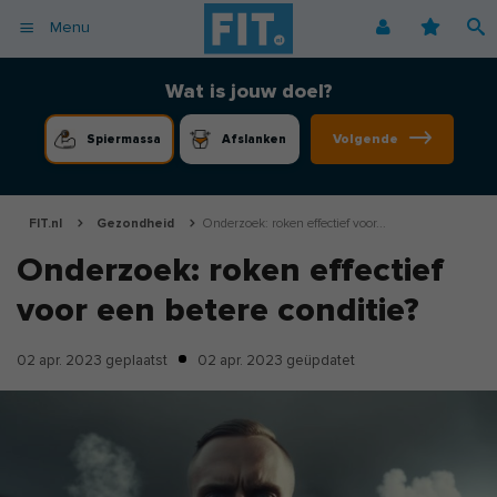
Menu
Afvallen
Fitnessoefeningen [video]
Podcast voor consumenten
Alle gezonde recepten
Over ons
Wat is jouw doel?
Cardio
Voedingsschema
Podcast voor professionals
Vegetarische recepten
Coaching
Volgende
Spiermassa
Afslanken
Herstel
Fitnessschema
Vegan recepten
Vacatures
Krachttraining
Begrippen
Koolhydraatarme recepten
Adverteren
Mindset
FIT.nl
Gezondheid
Onderzoek: roken effectief voor...
Nieuwsbrief
Onderzoek: roken effectief
Professionals
voor een betere conditie?
Spiermassa
Voeding
02 apr. 2023
geplaatst
02 apr. 2023
geüpdatet
Voedingssupplementen