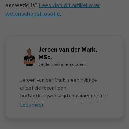
aanwezig is?
Lees dan dit artikel over
wetenschapsfilosofie
.
Jeroen van der Mark,
MSc.
Onderzoeker en docent
Jeroen van der Mark is een hybride
atleet die recent een
bodybuildingwedstrijd combineerde met
het voltooien van een volledige triatlon
Lees meer
– een unieke prestatie waarbij twee
uitersten samenkomen. Naast zijn
sportieve prestaties is hij docent van de