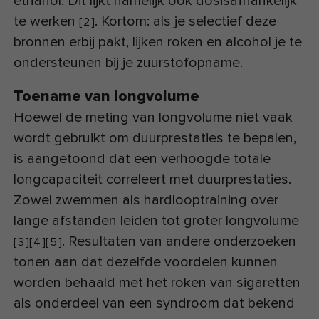
ethanol. Dit lijkt namelijk ook dosisafhankelijk
te werken
. Kortom: als je selectief deze
[
2
]
bronnen erbij pakt, lijken roken en alcohol je te
ondersteunen bij je zuurstofopname.
Toename van longvolume
Hoewel de meting van longvolume niet vaak
wordt gebruikt om duurprestaties te bepalen,
is aangetoond dat een verhoogde totale
longcapaciteit correleert met duurprestaties.
Zowel zwemmen als hardlooptraining over
lange afstanden leiden tot groter longvolume
. Resultaten van andere onderzoeken
[
3
]
[
4
]
[
5
]
tonen aan dat dezelfde voordelen kunnen
worden behaald met het roken van sigaretten
als onderdeel van een syndroom dat bekend