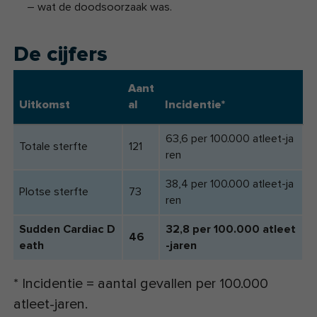
– wat de doodsoorzaak was.
De cijfers
Aant
Uitkomst
al
Incidentie*
63,6 per 100.000 atleet-ja
Totale sterfte
121
ren
38,4 per 100.000 atleet-ja
Plotse sterfte
73
ren
Sudden Cardiac D
32,8 per 100.000 atleet
46
eath
-jaren
* Incidentie = aantal gevallen per 100.000
atleet-jaren.