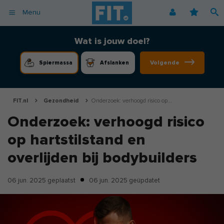
Menu
Afvallen
Fitnessoefeningen [video]
Podcast voor consumenten
Alle gezonde recepten
Over ons
Wat is jouw doel?
Cardio
Voedingsschema
Podcast voor professionals
Vegetarische recepten
Coaching
Volgende
Spiermassa
Afslanken
Herstel
Fitnessschema
Vegan recepten
Vacatures
Krachttraining
Begrippen
Koolhydraatarme recepten
Adverteren
Mindset
FIT.nl
Gezondheid
Onderzoek: verhoogd risico op...
Nieuwsbrief
Onderzoek: verhoogd risico
Professionals
op hartstilstand en
Spiermassa
Voeding
overlijden bij bodybuilders
Voedingssupplementen
06 jun. 2025
geplaatst
06 jun. 2025
geüpdatet