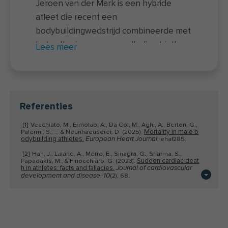
Jeroen van der Mark is een hybride
atleet die recent een
bodybuildingwedstrijd combineerde met
het voltooien van een volledige triatlon
Lees meer
– een unieke prestatie waarbij twee
uitersten samenkomen. Naast zijn
sportieve prestaties is hij docent van de
nieuwe
voedingscursus
en actief als
Referenties
onderzoeker bij FIT.nl. Hij rondde zowel
[1]
Vecchiato, M., Ermolao, A., Da Col, M., Aghi, A., Berton, G.,
een universitaire opleiding als een
Mortality in male b
Palermi, S., … & Neunhaeuserer, D. (2025).
odybuilding athletes.
coachingsopleiding af. In de afgelopen
, ehaf285.
European Heart Journal
jaren hielp Jeroen via
clinics
,
online
[2]
Han, J., Lalario, A., Merro, E., Sinagra, G., Sharma, S.,
Sudden cardiac deat
Papadakis, M., & Finocchiaro, G. (2023).
coaching
en diverse boeken duizenden
h in athletes: facts and fallacies.
Journal of cardiovascular
,
(2), 68.
development and disease
10
mensen om het maximale uit hun
[3]
Baggish, A. L., Weiner, R. B., Kanayama, G., Hudson, J. I.,
sportprestaties en leefstijl te halen. Zijn
Cardiovascular
Lu, M. T., Hoffmann, U., & Pope Jr, H. G. (2017).
toxicity of illicit anabolic-androgenic steroid us
passie ligt in het vertalen van
e.
,
(21), 1991-2002.
Circulation
135
wetenschappelijke inzichten over
[4]
Asif, M. D., Heidbuchel, H., Leal, M. A., Kristen, K., Patton,