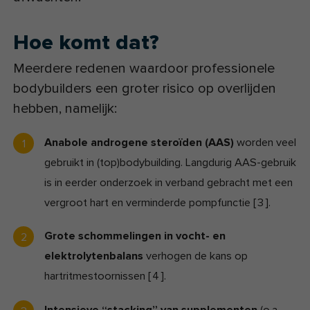
Hoe komt dat?
Meerdere redenen waardoor professionele
bodybuilders een groter risico op overlijden
hebben, namelijk:
Anabole androgene steroïden (AAS)
worden veel
gebruikt in (top)bodybuilding. Langdurig AAS-gebruik
is in eerder onderzoek in verband gebracht met een
vergroot hart en verminderde pompfunctie
[
3
]
.
Grote schommelingen in vocht- en
elektrolytenbalans
verhogen de kans op
hartritmestoornissen
[
4
]
.
Intensieve “stacking” van supplementen
(o.a.