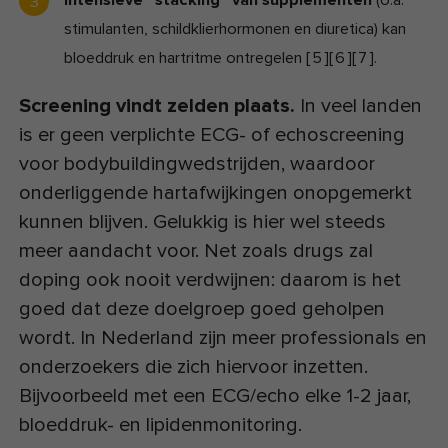
stimulanten, schildklier­hormonen en diuretica) kan
bloeddruk en hartritme ontregelen
[
5
]
[
6
]
[
7
]
.
Screening vindt zelden plaats.
In veel landen
is er geen verplichte ECG- of echo­screening
voor bodybuilding­wedstrijden, waardoor
onderliggende hartafwijkingen onopgemerkt
kunnen blijven. Gelukkig is hier wel steeds
meer aandacht voor. Net zoals drugs zal
doping ook nooit verdwijnen: daarom is het
goed dat deze doelgroep goed geholpen
wordt. In Nederland zijn meer professionals en
onderzoekers die zich hiervoor inzetten.
Bijvoorbeeld met een ECG/echo elke 1-2 jaar,
bloeddruk- en lipiden­monitoring.