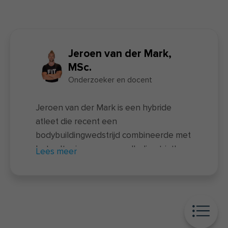
Jeroen van der Mark,
MSc.
Onderzoeker en docent
Jeroen van der Mark is een hybride
atleet die recent een
bodybuildingwedstrijd combineerde met
het voltooien van een volledige triatlon
Lees meer
– een unieke prestatie waarbij twee
uitersten samenkomen. Naast zijn
sportieve prestaties is hij docent van de
nieuwe
voedingscursus
en actief als
onderzoeker bij FIT.nl. Hij rondde zowel