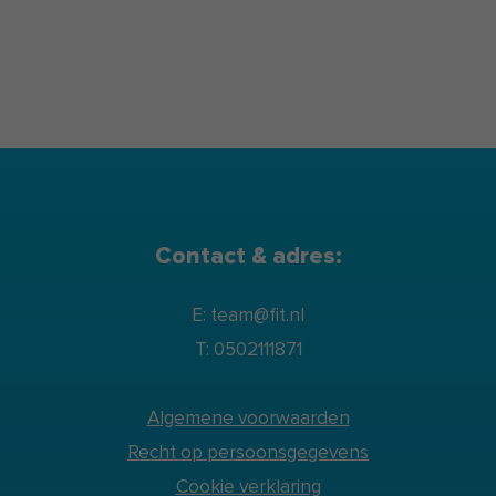
samenwerking met Maastricht University
en de Rijksuniversiteit Groningen,
gericht op de ontwikkeling van
evidencebased leefstijlinterventies.
Contact & adres:
E: team@fit.nl
T: 0502111871
Algemene voorwaarden
Recht op persoonsgegevens
Cookie verklaring