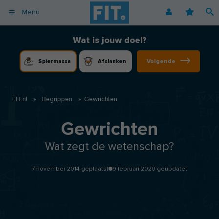
Menu
Afvallen
Fitnessoefeningen [video]
Podcast voor consumenten
Alle gezonde recepten
Over ons
Wat is jouw doel?
Cardio
Voedingsschema
Podcast voor professionals
Vegetarische recepten
Coaching
Volgende
Spiermassa
Afslanken
Herstel
Fitnessschema
Vegan recepten
Vacatures
Krachttraining
Begrippen
Koolhydraatarme recepten
Adverteren
Mindset
FIT.nl
»
Begrippen
»
Gewrichten
Nieuwsbrief
Professionals
Gewrichten
Spiermassa
Wat zegt de wetenschap?
Voeding
Voedingssupplementen
7 november 2014 geplaatst
9 februari 2020 geüpdatet