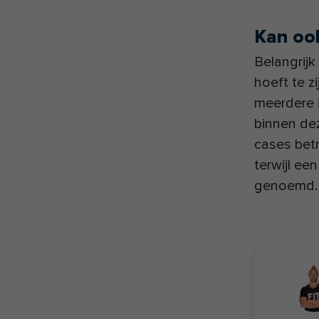
Kan ook
Belangrijk
hoeft te z
meerdere i
binnen de
cases bet
terwijl ee
genoemd.