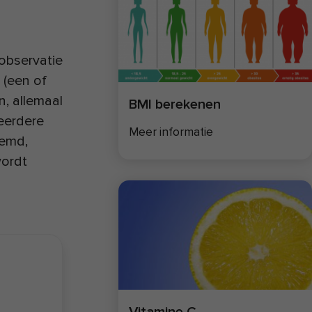
 observatie
 (een of
n, allemaal
BMI berekenen
eerdere
Meer informatie
oemd,
wordt
Vitamine C