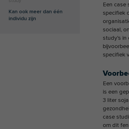
study
Een case 
Kan ook meer dan één
specifiek 
individu zijn
organisat
sociaal, o
study’s i
bijvoorbee
specifiek
Voorbe
Een voorb
is een gep
3 liter so
gezondheid
case studi
om dit fe