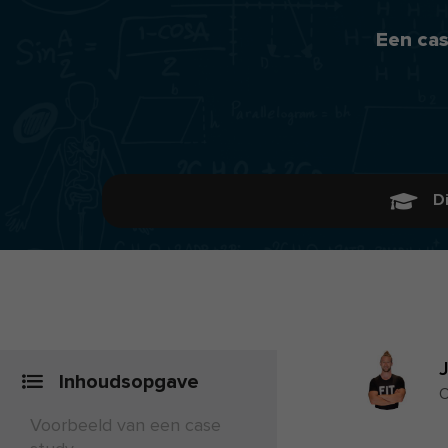
Een cas
D
Inhoudsopgave
O
Voorbeeld van een case