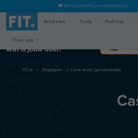
WETENSCHAPPELIJK ONDERBOUWD
Artikelen
Tools
Podcast
Over ons
Training & voedingsplan
Spier
Wat is jouw doel?
Meer kra
FIT.nl
»
Begrippen
»
Case study (gevalsstudie)
Ca