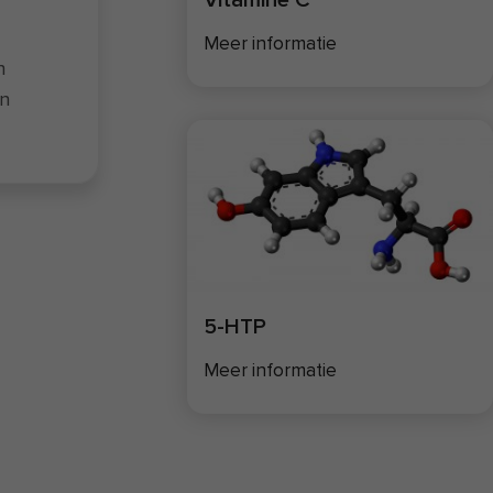
Meer informatie
n
en
 de
ij
sen
ijn
er
5-HTP
Meer informatie
IT
e in