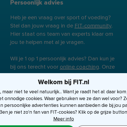
Persoonlijk advies
Heb je een vraag over sport of voeding?
Stel dan jouw vraag in de
FIT-community
.
Hier staat ons team van experts klaar om
jou te helpen met al je vragen.
Wil je 1 op 1 persoonlijk advies? Dan kun je
bij ons terecht voor
online coaching
. Onze
experts staan klaar om je te helpen.
Welkom bij FIT.nl
maar niet te veel natuurlijk... Want je raadt het al: daar kom
et onnodige cookies. Waar gebruiken we ze dan wel voor? Zo
en persoonlijke advertenties kunnen aanbieden die bij jou p
Ben je niet zo'n fan van FIT-cookies? Klik op de grijze button
Meer info