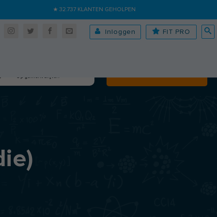
★ 32.737 KLANTEN GEHOLPEN
Inloggen
FIT PRO
Algehele fitheid
Volgende
Op gewicht blijven
ie)