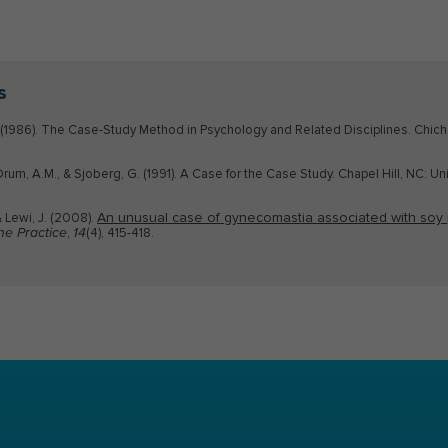
s
 (1986). The Case-Study Method in Psychology and Related Disciplines. Chich
Orum, A.M., & Sjoberg, G. (1991). A Case for the Case Study. Chapel Hill, NC: Uni
An unusual case of gynecomastia associated with soy
& Lewi, J. (2008).
,
(4), 415-418.
ne Practice
14