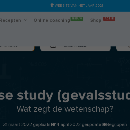
WEBSITE VAN HET JAAR 2021
NIEUW
ACTIE
Recepten
Online coaching
Shop
massa
Afslanken
cht en spieren
Gewicht verliezen
se study (gevalsstud
Wat zegt de wetenschap?
31 maart 2022 geplaatst
14 april 2022 geüpdatet
Begrippen