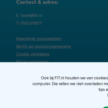
Contact & adres:
E: team@fit.nl
T: 0502111871
Algemene voorwaarden
Recht op persoonsgegevens
Cookie verklaring
Privacyverklaring
Ook bij FIT.nl houden we van cookies, 
computer. Die willen we niet overladen m
tips 