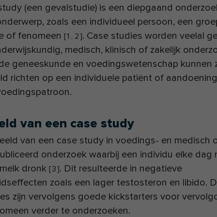
study (een gevalstudie) is een diepgaand onderzoe
onderwerp, zoals een individueel persoon, een groe
ie of fenomeen
. Case studies worden veelal ge
[
1
,
2
]
nderwijskundig, medisch, klinisch of zakelijk onderz
n de geneeskunde en voedingswetenschap kunnen 
ld richten op een individuele patiënt of aandoenin
 voedingspatroon.
eld van een case study
eeld van een case study in voedings- en medisch 
ubliceerd onderzoek waarbij een individu elke dag
jamelk dronk
. Dit resulteerde in negatieve
[
3
]
seffecten zoals een lager testosteron en libido. D
es zijn vervolgens goede kickstarters voor vervol
nomeen verder te onderzoeken.