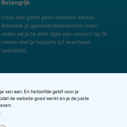
Belangrijk
Deze site geeft geen medisch advies.
Wanneer je gezondheidsklachten hebt
raden wij je te allen tijde aan contact op te
nemen met je huisarts (of eventueel
specialist).
 je van aan. En hetzelfde geldt voor je
dat de website goed werkt en je de juiste
assen.
.
FIT-shop
Over ons
Contact