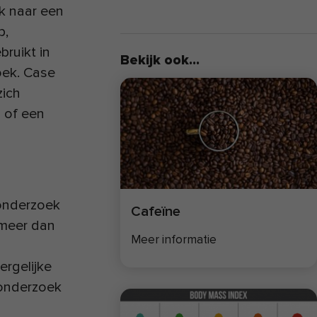
k naar een
p,
bruikt in
Bekijk ook...
oek. Case
zich
g of een
onderzoek
Cafeïne
 meer dan
Meer informatie
ergelijke
gonderzoek