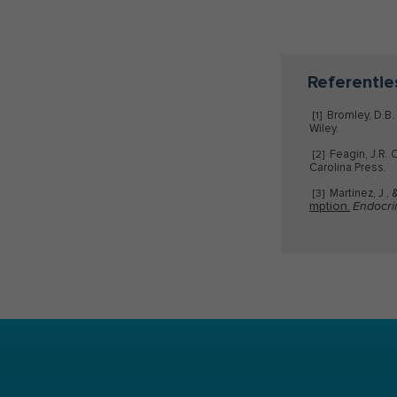
Referentie
Bromley, D.B.
[1]
Wiley.
Feagin, J.R. 
[2]
Carolina Press.
Martinez, J., 
[3]
mption.
Endocri