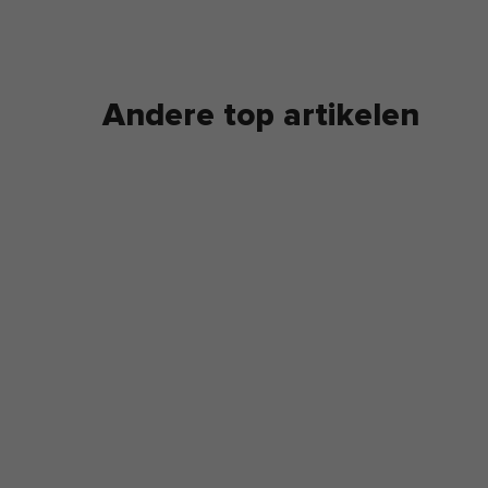
werking met Maastricht University en de Rijksuniversitei
ingen, gericht op de ontwikkeling van evidencebased
tijlinterventies.
Andere top artikelen