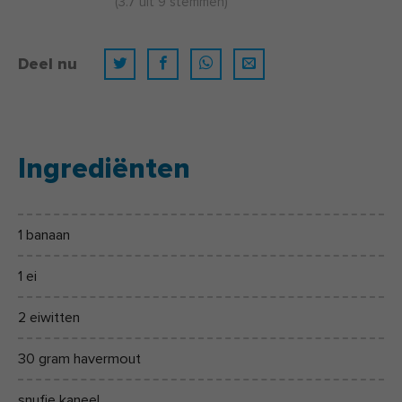
(
3.7
uit
9
stemmen)
Deel nu
Ingrediënten
1 banaan
1 ei
2 eiwitten
30 gram havermout
snufje kaneel