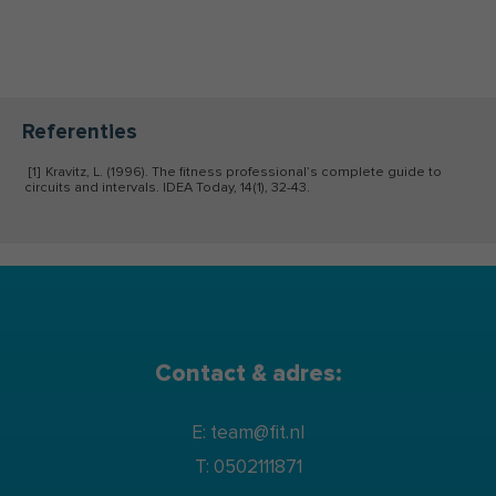
wetenschappelijke
onderzoeksprojecten, onder andere in
samenwerking met Maastricht University
en de Rijksuniversiteit Groningen,
gericht op de ontwikkeling van
Referenties
evidencebased leefstijlinterventies.
[1]
Kravitz, L. (1996). The fitness professional’s complete guide to
circuits and intervals. IDEA Today, 14(1), 32-43.
Contact & adres:
E: team@fit.nl
T: 0502111871