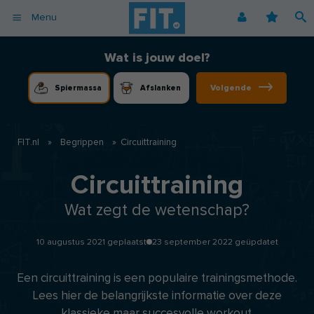
Menu
Afvallen
Fitnessoefeningen [video]
Podcast voor consumenten
Alle gezonde recepten
Over ons
Wat is jouw doel?
Cardio
Voedingsschema
Podcast voor professionals
Vegetarische recepten
Coaching
Volgende
Spiermassa
Afslanken
Herstel
Fitnessschema
Vegan recepten
Vacatures
Krachttraining
Begrippen
Koolhydraatarme recepten
Adverteren
Mindset
FIT.nl
»
Begrippen
»
Circuittraining
Nieuwsbrief
Professionals
Circuittraining
Spiermassa
Wat zegt de wetenschap?
Voeding
Voedingssupplementen
10 augustus 2021 geplaatst
23 september 2022 geüpdatet
Een circuittraining is een populaire trainingsmethode.
Lees hier de belangrijkste informatie over deze
klassieke maar succesvolle workout.