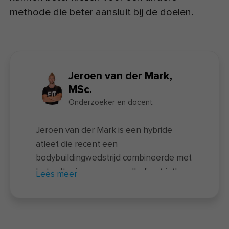
methode die beter aansluit bij de doelen.
Jeroen van der Mark,
MSc.
Onderzoeker en docent
Jeroen van der Mark is een hybride
atleet die recent een
bodybuildingwedstrijd combineerde met
het voltooien van een volledige triatlon
Lees meer
– een unieke prestatie waarbij twee
uitersten samenkomen. Naast zijn
sportieve prestaties is hij docent van de
nieuwe
voedingscursus
en actief als