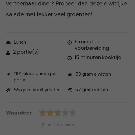
verteerbaar diner? Probeer dan deze eiwitrijke
salade met lekker veel groenten!
5 minuten
Lunch
voorbereiding
2 portie(s)
15 minuten kooktijd
1101 kilocalorieën per
53 gram eiwitten
portie
67 gram vetten
55 gram koolhydraten
Waardeer
(
3
uit
2
stemmen)