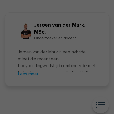
Jeroen van der Mark,
MSc.
Onderzoeker en docent
Jeroen van der Mark is een hybride
atleet die recent een
bodybuildingwedstrijd combineerde met
het voltooien van een volledige triatlon
Lees meer
– een unieke prestatie waarbij twee
uitersten samenkomen. Naast zijn
sportieve prestaties is hij docent van de
nieuwe
voedingscursus
en actief als
onderzoeker bij FIT.nl. Hij rondde zowel
een universitaire opleiding als een