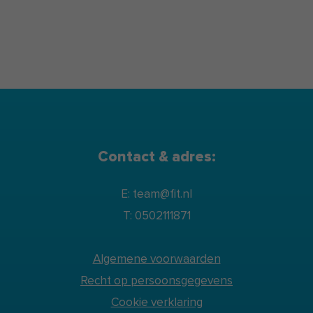
samenwerking met Maastricht University
en de Rijksuniversiteit Groningen,
gericht op de ontwikkeling van
evidencebased leefstijlinterventies.
Contact & adres:
E: team@fit.nl
T: 0502111871
Algemene voorwaarden
Recht op persoonsgegevens
Cookie verklaring