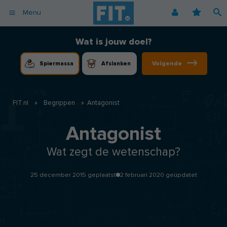
Menu
Afvallen
Fitnessoefeningen [video]
Podcast voor consumenten
Alle gezonde recepten
Over ons
Wat is jouw doel?
Cardio
Voedingsschema
Podcast voor professionals
Vegetarische recepten
Coaching
Volgende
Spiermassa
Afslanken
Herstel
Fitnessschema
Vegan recepten
Vacatures
Krachttraining
Begrippen
Koolhydraatarme recepten
Adverteren
Mindset
FIT.nl
»
Begrippen
»
Antagonist
Nieuwsbrief
Professionals
Antagonist
Spiermassa
Wat zegt de wetenschap?
Voeding
Voedingssupplementen
25 december 2015 geplaatst
2 februari 2020 geüpdatet