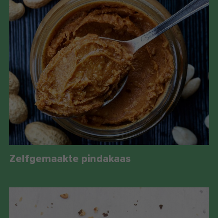
Zelf­ge­maak­te pin­da­kaas