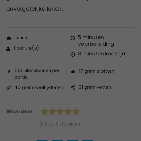
onvergetelijke lunch.
5 minuten
Lunch
voorbereiding
1 portie(s)
3 minuten kooktijd
510 kilocalorieën per
17 gram eiwitten
portie
31 gram vetten
40 gram koolhydraten
Waardeer
(
4.8
uit
6
stemmen)