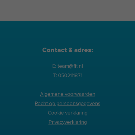
samenwerking met Maastricht University
en de Rijksuniversiteit Groningen,
gericht op de ontwikkeling van
evidencebased leefstijlinterventies.
Contact & adres:
E: team@fit.nl
T: 0502111871
Algemene voorwaarden
Recht op persoonsgegevens
Cookie verklaring
Privacyverklaring