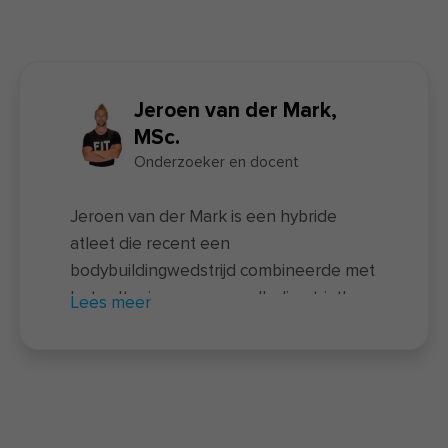
Jeroen van der Mark,
MSc.
Onderzoeker en docent
Jeroen van der Mark is een hybride
atleet die recent een
bodybuildingwedstrijd combineerde met
het voltooien van een volledige triatlon
Lees meer
– een unieke prestatie waarbij twee
uitersten samenkomen. Naast zijn
sportieve prestaties is hij docent van de
nieuwe
voedingscursus
en actief als
onderzoeker bij FIT.nl. Hij rondde zowel