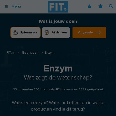
Menu
Afvallen
Fitnessoefeningen [video]
Podcast voor consumenten
Alle gezonde recepten
Over ons
Wat is jouw doel?
Cardio
Voedingsschema
Podcast voor professionals
Vegetarische recepten
Coaching
Volgende
Spiermassa
Afslanken
Herstel
Fitnessschema
Vegan recepten
Vacatures
Krachttraining
Begrippen
Koolhydraatarme recepten
Adverteren
Mindset
FIT.nl
»
Begrippen
»
Enzym
Nieuwsbrief
Professionals
Enzym
Spiermassa
Wat zegt de wetenschap?
Voeding
Voedingssupplementen
23 november 2021 geplaatst
24 november 2022 geüpdatet
Wat is een enzym? Wat is het effect en in welke
producten vind je dit terug?