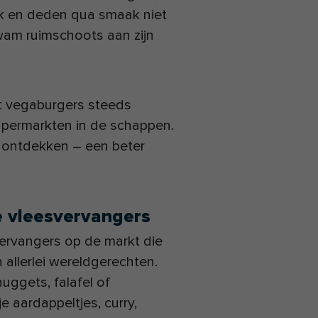
jk en deden qua smaak niet
wam ruimschoots aan zijn
at vegaburgers steeds
upermarkten in de schappen.
e ontdekken – een beter
e vleesvervangers
svervangers op de markt die
allerlei wereldgerechten.
ggets, falafel of
je aardappeltjes, curry,