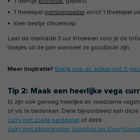
1 teentje
knoflook
, geperst
1 theelepel
gemberpoeder
en/of 1 theelepel u
klein beetje citroensap
Laat de marinade 3 uur intrekken voor je de tof
blokjes uit de pan wanneer ze goudbruin zijn.
Meer inspiratie?
Bekijk ook dit artikel met 5 g
Tip 2: Maak een heerlijke vega cur
Er zijn ook genoeg heerlijke en voedzame vegeta
of vis te bedenken. Denk bijvoorbeeld aan deze 
curry met zoete aardappel
of deze
curry met kikkererwten, boontjes en cherrytoma