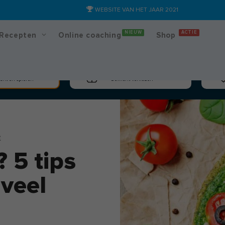
WEBSITE VAN HET JAAR 2021
NIEUW
ACTIE
Recepten
Online coaching
Shop
massa
Afslanken
cht en spieren
Gewicht verliezen
t
 5 tips
 veel