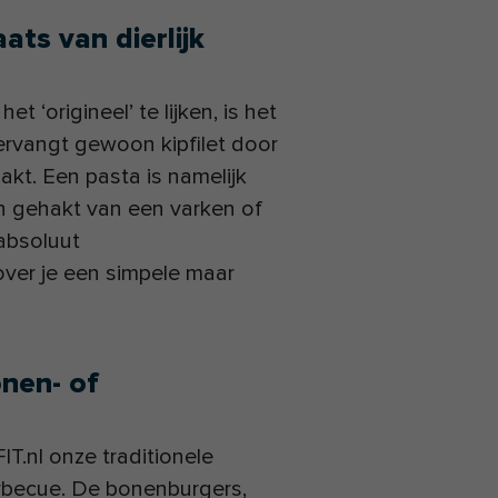
ats van dierlijk
 ‘origineel’ te lijken, is het
vervangt gewoon kipfilet door
akt. Een pasta is namelijk
an gehakt van een varken of
absoluut
over je een simpele maar
onen- of
.nl onze traditionele
rbecue. De bonenburgers,