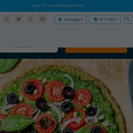
★ 32.737 KLANTEN GEHOLPEN
Inloggen
FIT PRO
Algehele fitheid
Volgende
Op gewicht blijven