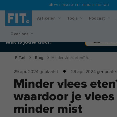
WETENSCHAPPELIJK ONDERBOUWD
Artikelen
Tools
Podcast
Over ons
Training & voedingsplan
Spier
Wat is jouw doel?
Meer kra
FIT.nl
Blog
Minder vlees eten? 5...
29 apr. 2024
geplaatst
29 apr. 2024
geüpdate
Minder vlees eten?
waardoor je vlees
minder mist