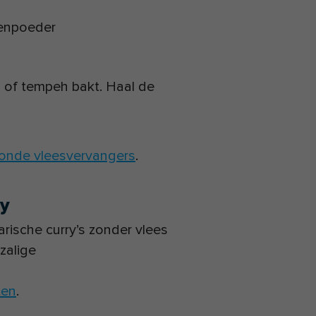
ienpoeder
u of tempeh bakt. Haal de
ezonde vleesvervangers
.
ry
rische curry’s zonder vlees
zalige
ten
.